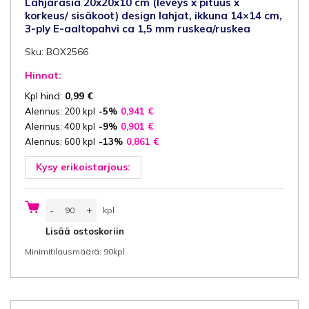
Lahjarasia 20x20x10 cm (leveys x pituus x
korkeus/ sisäkoot) design lahjat, ikkuna 14×14 cm,
3-ply E-aaltopahvi ca 1,5 mm ruskea/ruskea
Sku: BOX2566
Hinnat:
Kpl hind:
0,99
€
Alennus: 200 kpl
-5%
0,941
€
Alennus: 400 kpl
-9%
0,901
€
Alennus: 600 kpl
-13%
0,861
€
Kysy erikoistarjous:
Lahjarasia
-
+
kpl
20x20x10
cm
kpl
Lisää ostoskoriin
(leveys
x
Minimitilausmäärä: 90kpl
pituus
x
korkeus/
sisäkoot)
design
lahjat,
ikkuna