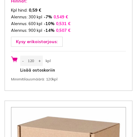
Hinnat:
Kpl hind:
0,59
€
Alennus: 300 kpl
-7%
0,549
€
Alennus: 600 kpl
-10%
0,531
€
Alennus: 900 kpl
-14%
0,507
€
Kysy erikoistarjous:
Lahjarasia
-
+
kpl
11x11x2
cm
kpl
Lisää ostoskoriin
(leveys
x
Minimitilausmäärä: 120kpl
pituus
x
korkeus/
sisäkoot),
ikkuna
5x5
cm,
3-
ply
E-
aaltopahvi
ca
1,5
mm