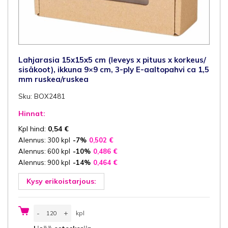
Lahjarasia 15x15x5 cm (leveys x pituus x korkeus/
sisäkoot), ikkuna 9×9 cm, 3-ply E-aaltopahvi ca 1,5
mm ruskea/ruskea
Sku: BOX2481
Hinnat:
Kpl hind:
0,54
€
Alennus: 300 kpl
-7%
0,502
€
Alennus: 600 kpl
-10%
0,486
€
Alennus: 900 kpl
-14%
0,464
€
Kysy erikoistarjous:
Lahjarasia
-
+
kpl
15x15x5
cm
kpl