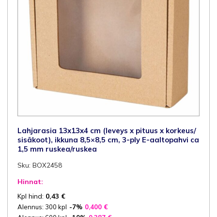
Lahjarasia 13x13x4 cm (leveys x pituus x korkeus/
sisäkoot), ikkuna 8,5×8,5 cm, 3-ply E-aaltopahvi ca
1,5 mm ruskea/ruskea
Sku: BOX2458
Hinnat:
Kpl hind:
0,43
€
Alennus: 300 kpl
-7%
0,400
€