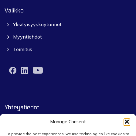
Valikko
Yksityisyyskäytännöt
Myyntiehdot
Toimitus
Yhteystiedot
Yourpack.eu by Infigo Group co.
Manage Consent
Leopoldstrasse 244, 80807 Munich
To provide the best experiences, we use technologies like cookies to