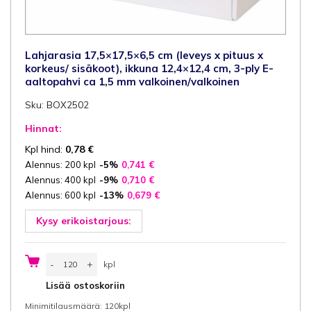
Lahjarasia 17,5×17,5×6,5 cm (leveys x pituus x
korkeus/ sisäkoot), ikkuna 12,4×12,4 cm, 3-ply E-
aaltopahvi ca 1,5 mm valkoinen/valkoinen
Sku: BOX2502
Hinnat:
Kpl hind:
0,78
€
Alennus: 200 kpl
-5%
0,741
€
Alennus: 400 kpl
-9%
0,710
€
Alennus: 600 kpl
-13%
0,679
€
Kysy erikoistarjous:
Lahjarasia
-
+
kpl
17,5x17,5x6,5
cm
kpl
Lisää ostoskoriin
(leveys
x
Minimitilausmäärä: 120kpl
pituus