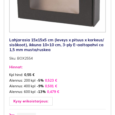
Lahjarasia 15x15x5 cm (leveys x pituus x korkeus/
sisäkoot), ikkuna 10×10 cm, 3-ply E-aaltopahvi ca
1,5 mm musta/ruskea
Sku: BOX2554
Hinnat:
Kpl hind:
0,55
€
Alennus: 200 kpl
-5%
0,523
€
Alennus: 400 kpl
-9%
0,501
€
Alennus: 600 kpl
-13%
0,479
€
Kysy erikoistarjous:
Lahjarasia