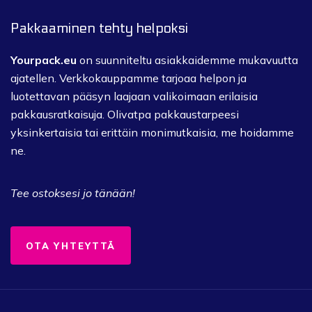
Pakkaaminen tehty helpoksi
Yourpack.eu
on suunniteltu asiakkaidemme mukavuutta
ajatellen.
Verkkokauppamme tarjoaa helpon ja
luotettavan pääsyn laajaan valikoimaan erilaisia ​​
pakkausratkaisuja.
Olivatpa pakkaustarpeesi
yksinkertaisia ​​tai erittäin monimutkaisia, me hoidamme
ne.
Tee ostoksesi jo tänään!
OTA YHTEYTTÄ