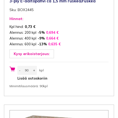
3-ply E-aaltopahvi ca 1,5 mm ruskea/ruskea
Sku: BOX2445
Hinnat:
Kpl hind:
0,73
€
Alennus: 200 kpl
-5%
0,694
€
Alennus: 400 kpl
-9%
0,664
€
Alennus: 600 kpl
-13%
0,635
€
Kysy erikoistarjous:
Lahjarasia
-
+
kpl
20x20x10
cm
kpl
Lisää ostoskoriin
(leveys
x
Minimitilausmäärä: 90kpl
pituus
x
korkeus/
sisäkoot)
design
sydän,
ikkuna
14x14
cm,