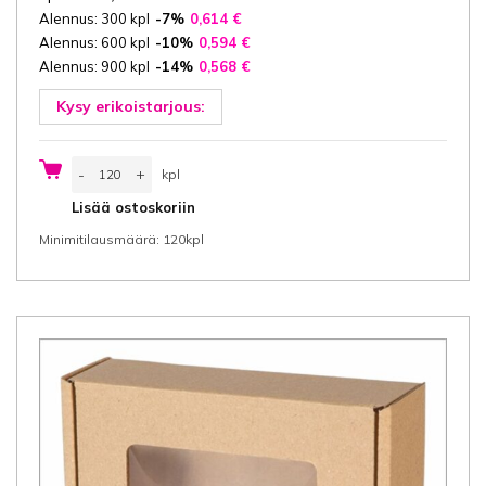
Alennus: 300 kpl
-7%
0,614
€
Alennus: 600 kpl
-10%
0,594
€
Alennus: 900 kpl
-14%
0,568
€
Kysy erikoistarjous:
Lahjarasia
-
+
kpl
13x13x10
cm
kpl
Lisää ostoskoriin
(leveys
x
Minimitilausmäärä: 120kpl
pituus
x
korkeus/
sisäkoot),
ikkuna
8,5x8,5
cm,
3-
ply
E-
aaltopahvi
ca
1,5
mm
ruskea/ruskea
määrä