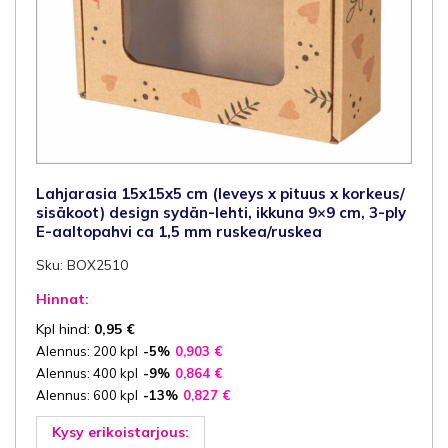
Lahjarasia 15x15x5 cm (leveys x pituus x korkeus/
sisäkoot) design sydän-lehti, ikkuna 9×9 cm, 3-ply
E-aaltopahvi ca 1,5 mm ruskea/ruskea
Sku: BOX2510
Hinnat:
Kpl hind:
0,95
€
Alennus: 200 kpl
-5%
0,903
€
Alennus: 400 kpl
-9%
0,864
€
Alennus: 600 kpl
-13%
0,827
€
Kysy erikoistarjous: