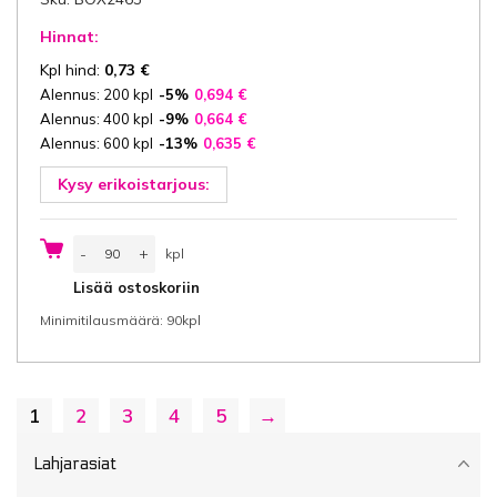
Hinnat:
Kpl hind:
0,73
€
Alennus: 200 kpl
-5%
0,694
€
Alennus: 400 kpl
-9%
0,664
€
Alennus: 600 kpl
-13%
0,635
€
Kysy erikoistarjous:
Lahjarasia
-
+
kpl
20x20x10
cm
kpl
Lisää ostoskoriin
(leveys
x
Minimitilausmäärä: 90kpl
pituus
x
korkeus/
sisäkoot)
design
vinoneliö,
1
2
3
4
5
→
ikkuna
14x14
cm,
3-
Lahjarasiat
ply
E-