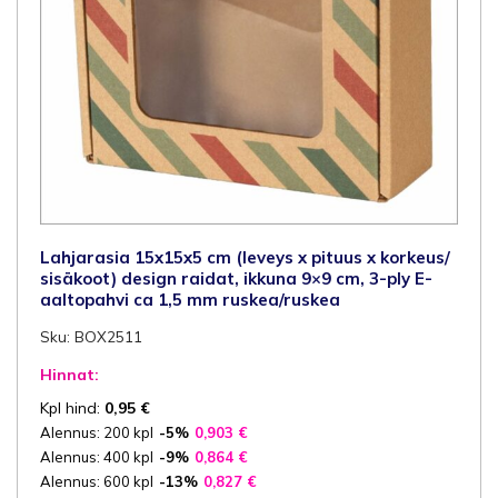
Lahjarasia 15x15x5 cm (leveys x pituus x korkeus/
sisäkoot) design raidat, ikkuna 9×9 cm, 3-ply E-
aaltopahvi ca 1,5 mm ruskea/ruskea
Sku: BOX2511
Hinnat:
Kpl hind:
0,95
€
Alennus: 200 kpl
-5%
0,903
€
Alennus: 400 kpl
-9%
0,864
€
Alennus: 600 kpl
-13%
0,827
€