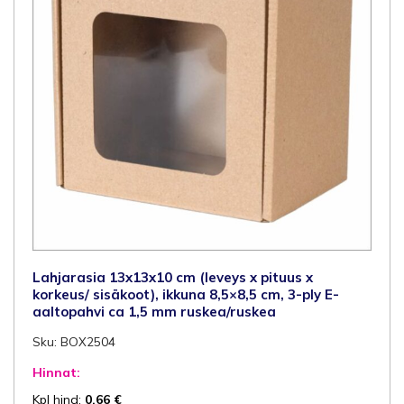
ruskea/ruskea
määrä
Lahjarasia 13x13x10 cm (leveys x pituus x
korkeus/ sisäkoot), ikkuna 8,5×8,5 cm, 3-ply E-
aaltopahvi ca 1,5 mm ruskea/ruskea
Sku: BOX2504
Hinnat:
Kpl hind:
0,66
€