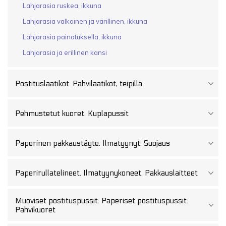
aaltopahvi
Lahjarasia ruskea, ikkuna
ca
1,5
Lahjarasia valkoinen ja värillinen, ikkuna
mm
ruskea/ruskea
Lahjarasia painatuksella, ikkuna
määrä
Lahjarasia ja erillinen kansi
Postituslaatikot. Pahvilaatikot, teipillä
Pehmustetut kuoret. Kuplapussit
Paperinen pakkaustäyte. Ilmatyynyt. Suojaus
Paperirullatelineet. Ilmatyynykoneet. Pakkauslaitteet
Muoviset postituspussit. Paperiset postituspussit.
Pahvikuoret