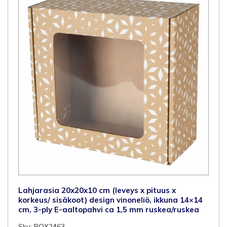
3-
ply
E-
aaltopahvi
ca
1,5
mm
ruskea/ruskea
määrä
Lahjarasia 20x20x10 cm (leveys x pituus x
korkeus/ sisäkoot) design vinoneliö, ikkuna 14×14
cm, 3-ply E-aaltopahvi ca 1,5 mm ruskea/ruskea
Sku: BOX2463