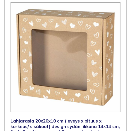
14x14
cm,
3-
ply
E-
aaltopahvi
ca
1,5
mm
ruskea/ruskea
määrä
Lahjarasia 20x20x10 cm (leveys x pituus x
korkeus/ sisäkoot) design sydän, ikkuna 14×14 cm,