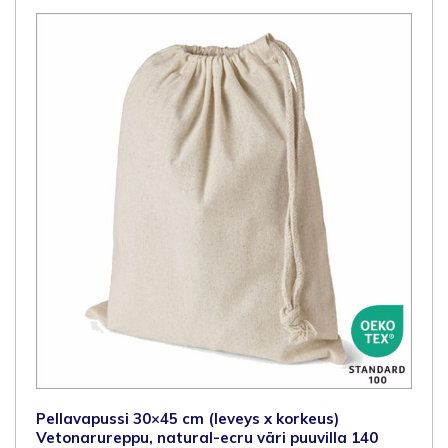
140
gsm,
yhdellä
puuvillanauhalla
sulkemista
varten,
250
kpl/ltk
määrä
Pellavapussi 30×45 cm (leveys x korkeus)
Vetonarureppu, natural-ecru väri puuvilla 140