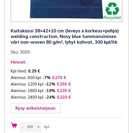
Kuitukassi 38×42+10 cm (leveys x korkeus+pohja)
welding construction, Navy blue tummansininen
väri non-woven 80 g/m², lyhyt kahvat, 300 kpl/ltk
Sku: 2029
Hinnat:
Kpl hind:
0,29
€
Alennus: 600 kpl
-7%
0,270
€
Alennus: 1200 kpl
-12%
0,255
€
Alennus: 1800 kpl
-19%
0,235
€
Alennus: 2400 kpl
-24%
0,220
€
Kysy erikoistarjous:
Kuitukassi
-
+
kpl
38x42+10
cm