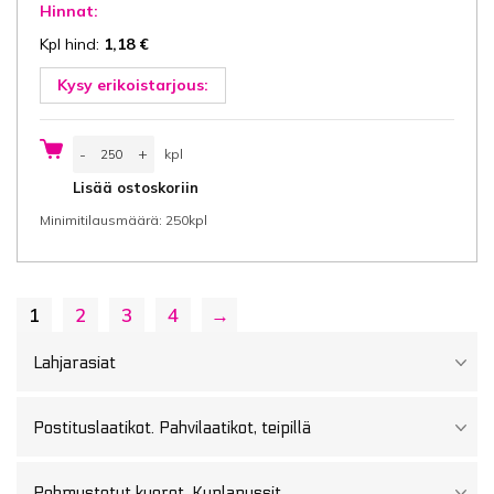
Hinnat:
Kpl hind:
1,18
€
Kysy erikoistarjous:
Pellavapussi
-
+
kpl
40x50
cm
kpl
Lisää ostoskoriin
(leveys
x
Minimitilausmäärä: 250kpl
korkeus)
Vetonarureppu,
natural-
ecru
väri
puuvilla
1
2
3
4
→
140
gsm,
yhdellä
puuvillanauhalla
Lahjarasiat
sulkemista
varten,
250
kpl/ltk
Postituslaatikot. Pahvilaatikot, teipillä
määrä
Pehmustetut kuoret. Kuplapussit