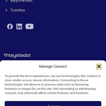
Myyntiehdot
Toimitus
Yhteystiedot
Yourpack.eu by Infigo Group co.
Manage Consent
Leopoldstrasse 244, 80807 Munich
To provide the best experiences, we use technologies like cookies to
store and/or access device information. Consenting to these
technologies will allow us to process data such as browsing
Złota 75A/7, 00819 Warsaw
behavior or unique IDs on this site. Not consenting or withdrawing
consent, may adversely affect certain features and functions.
+48 5391 04899 / +49 152 0733 8699
yourpack@infigogroup.com