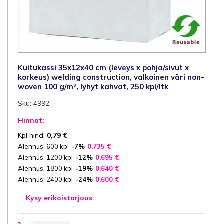
Kuitukassi 35x12x40 cm (leveys x pohja/sivut x
korkeus) welding construction, valkoinen väri non-
woven 100 g/m², lyhyt kahvat, 250 kpl/ltk
Sku: 4992
Hinnat:
Kpl hind:
0,79
€
Alennus: 600 kpl
-7%
0,735
€
Alennus: 1200 kpl
-12%
0,695
€
Alennus: 1800 kpl
-19%
0,640
€
Alennus: 2400 kpl
-24%
0,600
€
Kysy erikoistarjous:
Kuitukassi