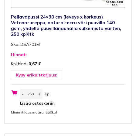
Pellavapussi 24×30 cm (leveys x korkeus)
Vetonarureppu, natural-ecru väri puuvilla 140
gsm, yhdellä puuvillanauhalla sulkemista varten,
250 kpl/ltk
Sku: DSA701M
Hinnat:
Kpl hind:
0,67
€
Kysy erikoistarjous:
Pellavapussi
-
+
kpl
24x30
cm
kpl
Lisää ostoskoriin
(leveys
x
Minimitilausmäärä: 250kpl
korkeus)
Vetonarureppu,
natural-
ecru
väri
puuvilla