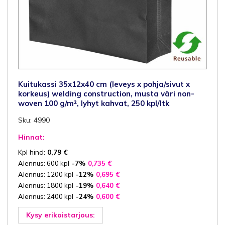
Kuitukassi 35x12x40 cm (leveys x pohja/sivut x
korkeus) welding construction, musta väri non-
woven 100 g/m², lyhyt kahvat, 250 kpl/ltk
Sku: 4990
Hinnat:
Kpl hind:
0,79
€
Alennus: 600 kpl
-7%
0,735
€
Alennus: 1200 kpl
-12%
0,695
€
Alennus: 1800 kpl
-19%
0,640
€
Alennus: 2400 kpl
-24%
0,600
€
Kysy erikoistarjous: