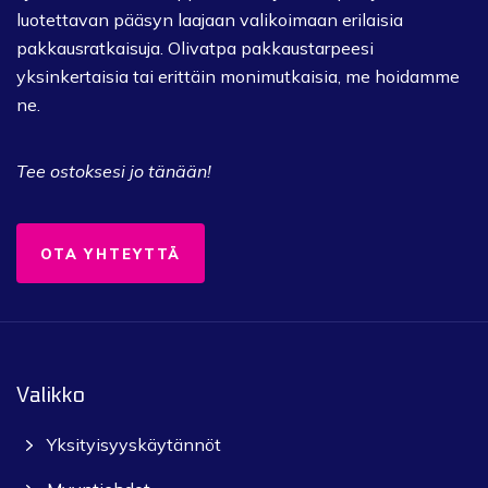
luotettavan pääsyn laajaan valikoimaan erilaisia ​​
pakkausratkaisuja.
Olivatpa pakkaustarpeesi
yksinkertaisia ​​tai erittäin monimutkaisia, me hoidamme
ne.
Tee ostoksesi jo tänään!
OTA YHTEYTTÄ
Valikko
Yksityisyyskäytännöt