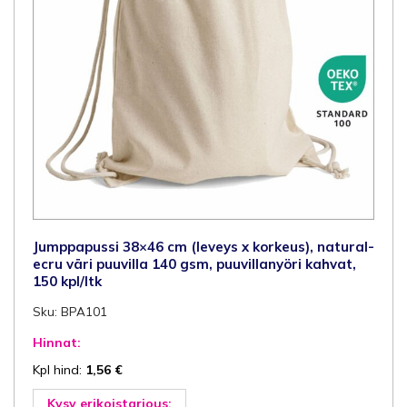
Jumppapussi 38×46 cm (leveys x korkeus), natural-
ecru väri puuvilla 140 gsm, puuvillanyöri kahvat,
150 kpl/ltk
Sku: BPA101
Hinnat:
Kpl hind:
1,56
€
Kysy erikoistarjous: