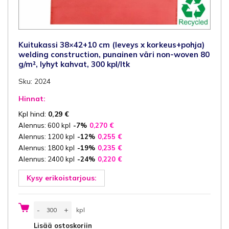
Kuitukassi 38×42+10 cm (leveys x korkeus+pohja)
welding construction, punainen väri non-woven 80
g/m², lyhyt kahvat, 300 kpl/ltk
Sku: 2024
Hinnat:
Kpl hind:
0,29
€
Alennus: 600 kpl
-7%
0,270
€
Alennus: 1200 kpl
-12%
0,255
€
Alennus: 1800 kpl
-19%
0,235
€
Alennus: 2400 kpl
-24%
0,220
€
Kysy erikoistarjous:
Kuitukassi
-
+
kpl
38x42+10
cm
kpl
Lisää ostoskoriin
(leveys