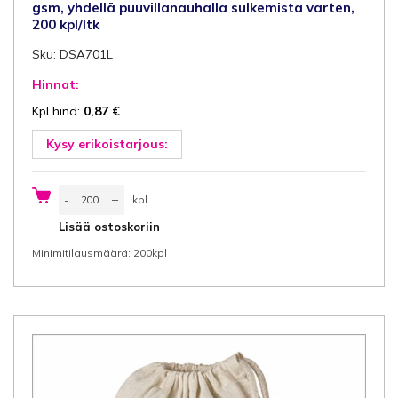
gsm, yhdellä puuvillanauhalla sulkemista varten,
200 kpl/ltk
Sku: DSA701L
Hinnat:
Kpl hind:
0,87
€
Kysy erikoistarjous:
Pellavapussi
-
+
kpl
30x45
cm
kpl
Lisää ostoskoriin
(leveys
x
Minimitilausmäärä: 200kpl
korkeus)
Vetonarureppu,
natural-
ecru
väri
puuvilla
140
gsm,
yhdellä
puuvillanauhalla
sulkemista
varten,