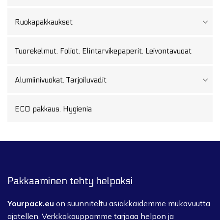
Ruokapakkaukset
Tuorekelmut. Foliot. Elintarvikepaperit. Leivontavuoat
Alumiinivuokat. Tarjoiluvadit
ECO pakkaus. Hygienia
Pakkaaminen tehty helpoksi
Yourpack.eu
on suunniteltu asiakkaidemme mukavuutta
ajatellen.
Verkkokauppamme tarjoaa helpon ja