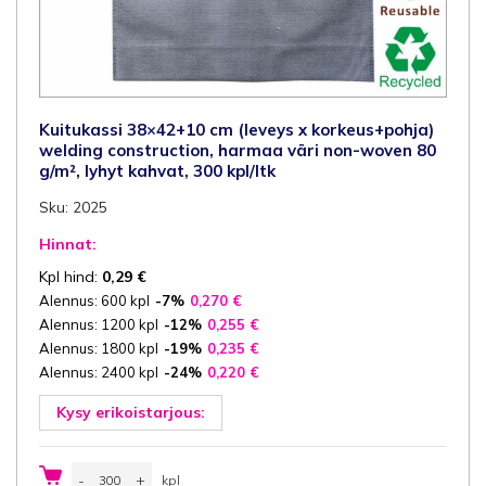
Kuitukassi 38×42+10 cm (leveys x korkeus+pohja)
welding construction, harmaa väri non-woven 80
g/m², lyhyt kahvat, 300 kpl/ltk
Sku: 2025
Hinnat:
Kpl hind:
0,29
€
Alennus: 600 kpl
-7%
0,270
€
Alennus: 1200 kpl
-12%
0,255
€
Alennus: 1800 kpl
-19%
0,235
€
Alennus: 2400 kpl
-24%
0,220
€
Kysy erikoistarjous:
Kuitukassi
-
+
kpl
38x42+10