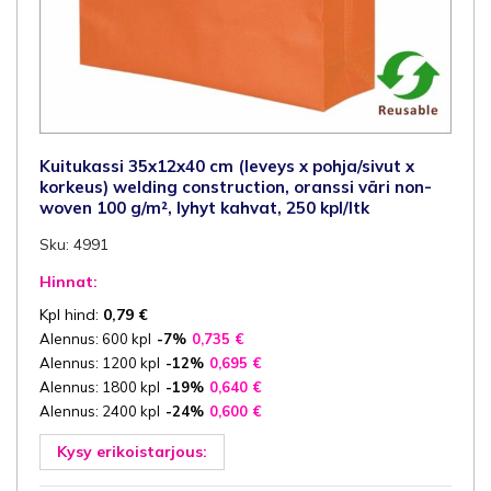
Kuitukassi 35x12x40 cm (leveys x pohja/sivut x
korkeus) welding construction, oranssi väri non-
woven 100 g/m², lyhyt kahvat, 250 kpl/ltk
Sku: 4991
Hinnat:
Kpl hind:
0,79
€
Alennus: 600 kpl
-7%
0,735
€
Alennus: 1200 kpl
-12%
0,695
€
Alennus: 1800 kpl
-19%
0,640
€
Alennus: 2400 kpl
-24%
0,600
€
Kysy erikoistarjous: