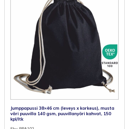
Jumppapussi 38×46 cm (leveys x korkeus), musta
väri puuvilla 140 gsm, puuvillanyöri kahvat, 150
kpl/ltk
Sku: BPA102