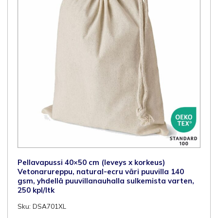
200
kpl/ltk
määrä
Pellavapussi 40×50 cm (leveys x korkeus)
Vetonarureppu, natural-ecru väri puuvilla 140
gsm, yhdellä puuvillanauhalla sulkemista varten,
250 kpl/ltk
Sku: DSA701XL