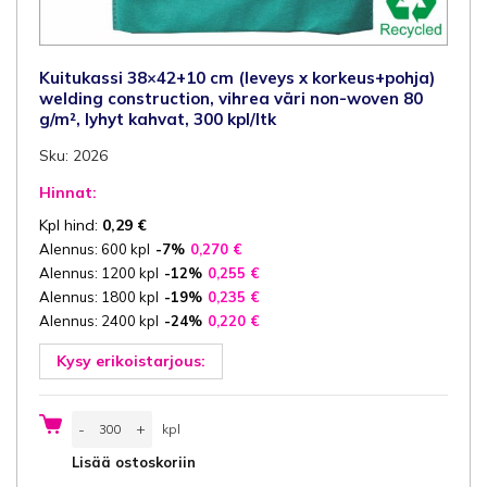
Kuitukassi 38×42+10 cm (leveys x korkeus+pohja)
welding construction, vihrea väri non-woven 80
g/m², lyhyt kahvat, 300 kpl/ltk
Sku: 2026
Hinnat:
Kpl hind:
0,29
€
Alennus: 600 kpl
-7%
0,270
€
Alennus: 1200 kpl
-12%
0,255
€
Alennus: 1800 kpl
-19%
0,235
€
Alennus: 2400 kpl
-24%
0,220
€
Kysy erikoistarjous:
Kuitukassi
-
+
kpl
38x42+10
cm
kpl
Lisää ostoskoriin
(leveys
x