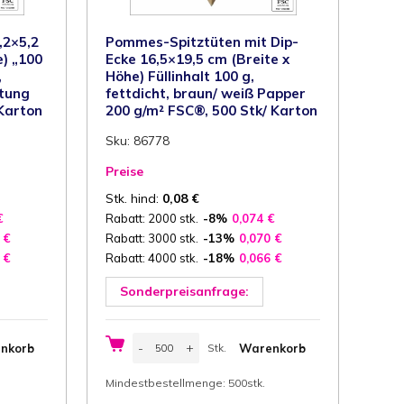
,2×5,2
Pommes-Spitztüten mit Dip-
e) „100
Ecke 16,5×19,5 cm (Breite x
,
Höhe) Füllinhalt 100 g,
htung
fettdicht, braun/ weiß Papper
Karton
200 g/m² FSC®, 500 Stk/ Karton
Sku: 86778
Preise
Stk. hind:
0,08
€
€
Rabatt: 2000 stk.
-8%
0,074
€
9
€
Rabatt: 3000 stk.
-13%
0,070
€
1
€
Rabatt: 4000 stk.
-18%
0,066
€
Sonderpreisanfrage:
Pommes-
-
+
nkorb
Warenkorb
Stk.
Spitztüten
mit
Stk.
Dip-
Mindestbestellmenge: 500stk.
Ecke
16,5x19,5