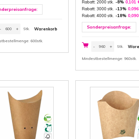
Rabatt: 2000 stk.
-8%
0,101
Rabatt: 3000 stk.
-13%
0,09
nderpreisanfrage:
Rabatt: 4000 stk.
-18%
0,09
appschale
Sonderpreisanfrage:
-
+
Warenkorb
Stk.
3x15x2
m
Stk.
Breite
stbestellmenge: 600stk.
Pizza-
-
+
Ware
Stk.
änge
Trays
aus
Stk.
öhe)
Pappe
Mindestbestellmenge: 960stk.
eiss
18,3x17,1x2,5
arton
cm
20
(Breite
/m²
x
SC®,
Länge
00
x
tk/
Höhe)
arton
"100
enge
%
Fair",
fettdicht,
braun,
Karton
mit
Bio-
Beschichtung
310
g/m²
FSC®,