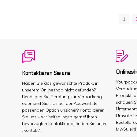
x
B
Ø
1
f
b
K
+
P
2
g
F
5
S
M
Onlinesh
Kontaktieren Sie uns
Yourpack.
Haben Sie das gewünschte Produkt in
Verpackun
unserem Onlineshop nicht gefunden?
Produktsor
Benötigen Sie Beratung zur Verpackung
schauen Si
oder sind Sie sich bei der Auswahl der
Unternehm
passenden Option unsicher? Kontaktieren
Umsatzste
Sie uns – wir helfen Ihnen gerne! Ihren
Bestellpr
bevorzugten Kontaktkanal finden Sie unter
MwSt. eink
„Kontakt“.