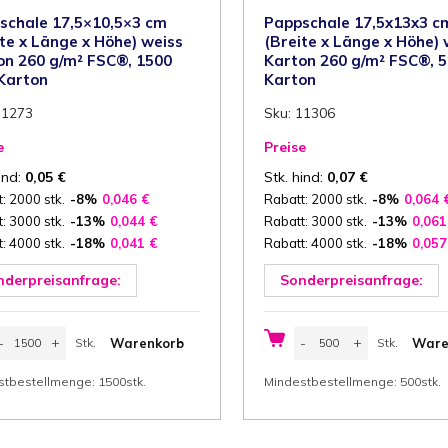
schale 17,5×10,5×3 cm
Pappschale 17,5x13x3 c
ite x Länge x Höhe) weiss
(Breite x Länge x Höhe) 
on 260 g/m² FSC®, 1500
Karton 260 g/m² FSC®, 5
 Karton
Karton
11273
Sku: 11306
e
Preise
ind:
0,05
€
Stk. hind:
0,07
€
: 2000 stk.
-8%
0,046
€
Rabatt: 2000 stk.
-8%
0,064
: 3000 stk.
-13%
0,044
€
Rabatt: 3000 stk.
-13%
0,06
: 4000 stk.
-18%
0,041
€
Rabatt: 4000 stk.
-18%
0,05
nderpreisanfrage:
Sonderpreisanfrage:
appschale
Pappschale
-
+
-
+
Warenkorb
Ware
Stk.
Stk.
7,5x10,5x3
17,5x13x3
m
cm
Stk.
Stk.
Breite
(Breite
stbestellmenge: 1500stk.
Mindestbestellmenge: 500stk.
x
änge
Länge
x
öhe)
Höhe)
eiss
weiss