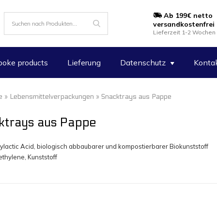
Ab 199€ netto
versandkostenfrei
Lieferzeit 1-2 Wochen
oke products
Lieferung
Datenschutz
Konta
e
»
Lebensmittelverpackungen
» Snacktrays aus Pappe
ktrays aus Pappe
ylactic Acid, biologisch abbaubarer und kompostierbarer Biokunststoff
ethylene, Kunststoff