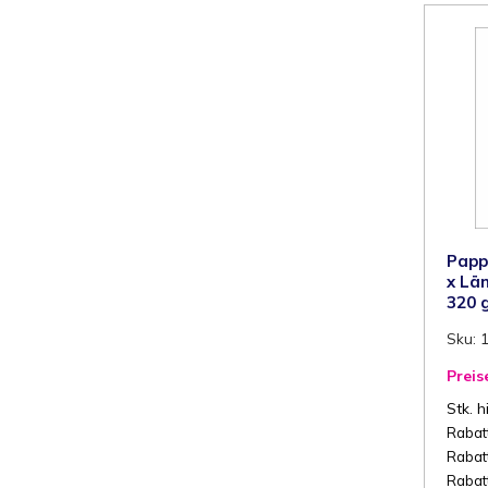
K
2
g
F
1
S
K
M
Papp
x Lä
320 
Sku: 
Preis
Stk. h
Rabatt
Rabatt
Rabatt