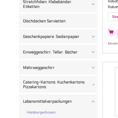
Rabatt
Stretchfolien. Klebebänder.
Etiketten
Rabatt
So
Dischdecken Servietten
P
9
Geschenkpapiere. Seidenpapier
c
(
Minde
x
L
Einweggeschirr. Teller. Becher
x
H
w
K
2
Mehrweggeschirr
g
F
2
Catering-Kartons. Kuchenkartons.
S
K
Pizzakartons
M
Lebensmittelverpackungen
Hamburgerboxen