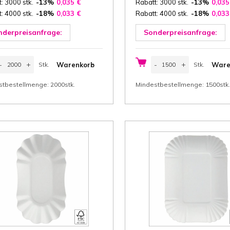
: 3000 stk.
-13%
0,035
€
Rabatt: 3000 stk.
-13%
0,03
: 4000 stk.
-18%
0,033
€
Rabatt: 4000 stk.
-18%
0,03
nderpreisanfrage:
Sonderpreisanfrage:
appschale
Pappschale
-
+
-
+
Warenkorb
Ware
Stk.
Stk.
x9x3
14x9x3
m
cm
Stk.
Stk.
Breite
(Breite
stbestellmenge: 2000stk.
Mindestbestellmenge: 1500stk.
x
änge
Länge
x
öhe)
Höhe)
eiss
weiss
arton
Karton
80
220
/m²
g/m²
SC®,
FSC®,
000
1500
tk/
Stk/
arton
Karton
enge
Menge