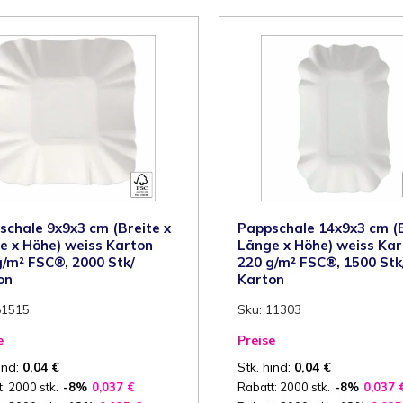
schale 9x9x3 cm (Breite x
Pappschale 14x9x3 cm (B
e x Höhe) weiss Karton
Länge x Höhe) weiss Kar
g/m² FSC®, 2000 Stk/
220 g/m² FSC®, 1500 Stk
on
Karton
81515
Sku: 11303
e
Preise
ind:
0,04
€
Stk. hind:
0,04
€
: 2000 stk.
-8%
0,037
€
Rabatt: 2000 stk.
-8%
0,037