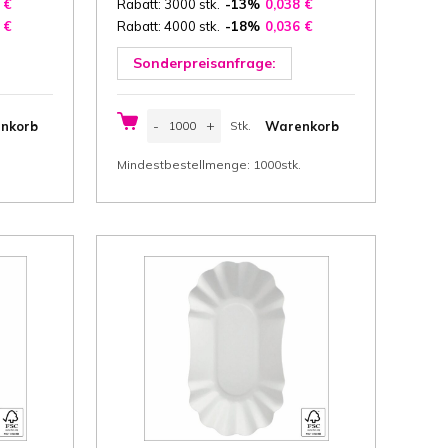
5
€
Rabatt: 3000 stk.
-13%
0,038
€
3
€
Rabatt: 4000 stk.
-18%
0,036
€
Sonderpreisanfrage:
Pappschale
-
+
nkorb
Warenkorb
Stk.
16x9x3
cm
Stk.
(Breite
Mindestbestellmenge: 1000stk.
x
Länge
x
Höhe)
weiss
Karton
300
g/m²
FSC®,
1000
Stk/
Karton
Menge