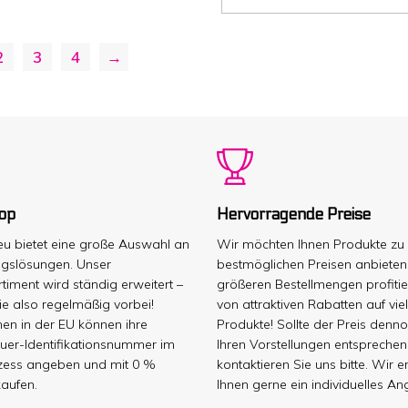
Ø
Höhe
x
oden
Tiefe)
)
"100
2
3
4
→
ettdicht,
%
raun
Fair",
arton
fettdicht,
braun,
LA
Karton
30
mit
/m²
Bio-
SC®,
Beschichtung
00
310
tk/Karton
g/m²
enge
FSC®,
480
op
Hervorragende Preise
Stk/Karton
Menge
eu bietet eine große Auswahl an
Wir möchten Ihnen Produkte zu
gslösungen. Unser
bestmöglichen Preisen anbieten.
timent wird ständig erweitert –
größeren Bestellmengen profitie
e also regelmäßig vorbei!
von attraktiven Rabatten auf vie
en in der EU können ihre
Produkte! Sollte der Preis denno
uer-Identifikationsnummer im
Ihren Vorstellungen entsprechen
ozess angeben und mit 0 %
kontaktieren Sie uns bitte. Wir er
aufen.
Ihnen gerne ein individuelles An