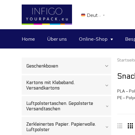
Deutsch
Home
Über uns
Online-Shop
Besp
Startseit
Geschenkboxen
Snac
Kartons mit Klebeband.
Versandkartons
PLA – Pol
PE – Poly
Luftpolstertaschen. Gepolsterte
Versandtaschen
Zerkleinertes Papier. Papierwolle.
Luftpolster