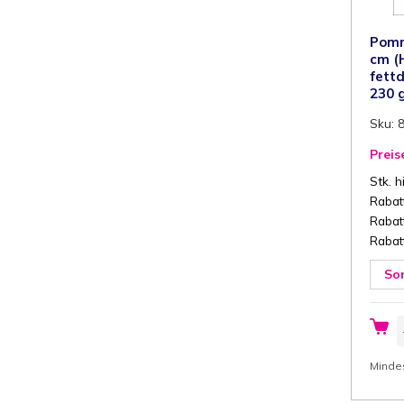
Pomm
cm (
fett
230 
Sku: 
Preis
Stk. h
Rabatt
Rabatt
Rabatt
So
P
S
1
c
Minde
(
x
T