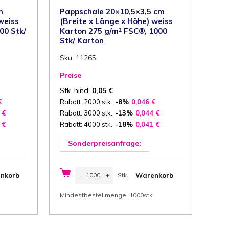
m
Pappschale 20×10,5×3,5 cm
weiss
(Breite x Länge x Höhe) weiss
00 Stk/
Karton 275 g/m² FSC®, 1000
Stk/ Karton
Sku: 11265
Preise
Stk. hind:
0,05
€
€
Rabatt: 2000 stk.
-8%
0,046
€
1
€
Rabatt: 3000 stk.
-13%
0,044
€
7
€
Rabatt: 4000 stk.
-18%
0,041
€
Sonderpreisanfrage:
Pappschale
-
+
nkorb
Warenkorb
Stk.
20x10,5x3,5
cm
Stk.
(Breite
Mindestbestellmenge: 1000stk.
x
Länge
x
Höhe)
weiss