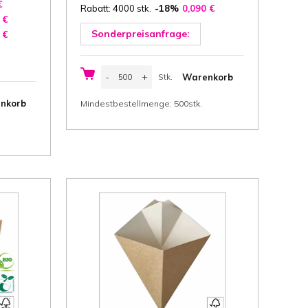
€
Rabatt: 4000 stk.
-18%
0,090
€
6
€
Sonderpreisanfrage:
0
€
Pommes-
-
+
Warenkorb
Stk.
Schütte
14x8,5x6
Stk.
cm
nkorb
Mindestbestellmenge: 500stk.
(Höhe
x
Top
Ø
x
Boden
Ø)
fettdicht,
braun
Karton
+
PLA
200
g/m²
FSC®,
500
Stk/Karton
Menge