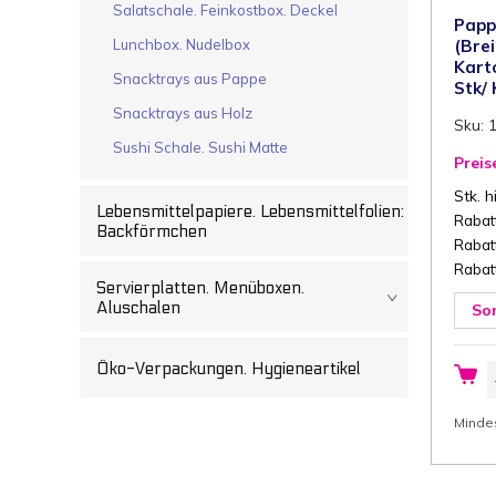
Salatschale. Feinkostbox. Deckel
Papp
(Bre
Lunchbox. Nudelbox
Kart
Snacktrays aus Pappe
Stk/
Snacktrays aus Holz
Sku: 
Sushi Schale. Sushi Matte
Preis
Stk. h
Lebensmittelpapiere. Lebensmittelfolien:
Rabatt
Backförmchen
Rabatt
Rabatt
Servierplatten. Menüboxen.
Aluschalen
So
Öko-Verpackungen. Hygieneartikel
P
1
c
(
Minde
x
L
x
H
w