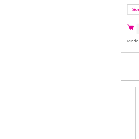
So
P
2
c
(
Minde
x
L
x
H
w
K
3
g
F
6
S
K
M