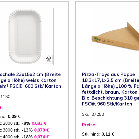
arton
Karton
60
260
/m²
g/m²
SC®,
FSC®,
500
500
tk/
Stk/
arton
Karton
enge
Menge
schale 23x15x2 cm (Breite
Pizza-Trays aus Pappe
nge x Höhe) weiss Karton
18,3×17,1×2,5 cm (Breite
g/m² FSC®, 600 Stk/ Karton
Länge x Höhe) „100 % Fai
fettdicht, braun, Karton
11180
Bio-Beschichtung 310 g
FSC®, 960 Stk/Karton
e
Sku: 87258
ind:
0,09
€
: 2000 stk.
-8%
0,083
€
Preise
: 3000 stk.
-13%
0,078
€
Stk. hind:
0,11
€
: 4000 stk.
-18%
0,074
€