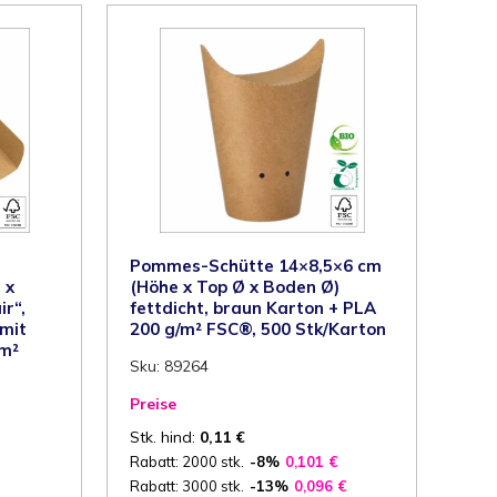
Karton
275
g/m²
FSC®,
1000
Stk/
Karton
Menge
Pommes-Schütte 14×8,5×6 cm
 x
(Höhe x Top Ø x Boden Ø)
r“,
fettdicht, braun Karton + PLA
 mit
200 g/m² FSC®, 500 Stk/Karton
/m²
Sku: 89264
Preise
Stk. hind:
0,11
€
Rabatt: 2000 stk.
-8%
0,101
€
Rabatt: 3000 stk.
-13%
0,096
€