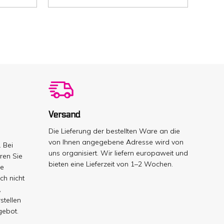
cm
(Breite
x
Höhe)
Füllinhalt
100
g,
fettdicht,
braun/
weiß
Papper
200
g/m²
FSC®,
500
Stk/
Versand
Karton
Menge
Die Lieferung der bestellten Ware an die
von Ihnen angegebene Adresse wird von
 Bei
uns organisiert. Wir liefern europaweit und
ren Sie
bieten eine Lieferzeit von 1–2 Wochen.
le
ch nicht
,
stellen
gebot.