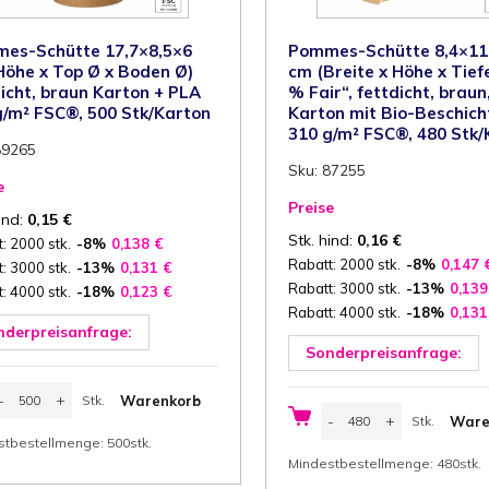
960
Stk/Karton
Menge
es-Schütte 17,7×8,5×6
Pommes-Schütte 8,4×11
Höhe x Top Ø x Boden Ø)
cm (Breite x Höhe x Tief
dicht, braun Karton + PLA
% Fair“, fettdicht, braun
g/m² FSC®, 500 Stk/Karton
Karton mit Bio-Beschic
310 g/m² FSC®, 480 Stk/
89265
Sku: 87255
e
Preise
ind:
0,15
€
Stk. hind:
0,16
€
: 2000 stk.
-8%
0,138
€
Rabatt: 2000 stk.
-8%
0,147
: 3000 stk.
-13%
0,131
€
Rabatt: 3000 stk.
-13%
0,13
: 4000 stk.
-18%
0,123
€
Rabatt: 4000 stk.
-18%
0,13
nderpreisanfrage:
Sonderpreisanfrage:
ommes-
-
+
Warenkorb
Stk.
chütte
Pommes-
7,7x8,5x6
-
+
Ware
Stk.
Schütte
Stk.
m
8,4x11,2x5,2
stbestellmenge: 500stk.
Stk.
Höhe
cm
Mindestbestellmenge: 480stk.
(Breite
op
x