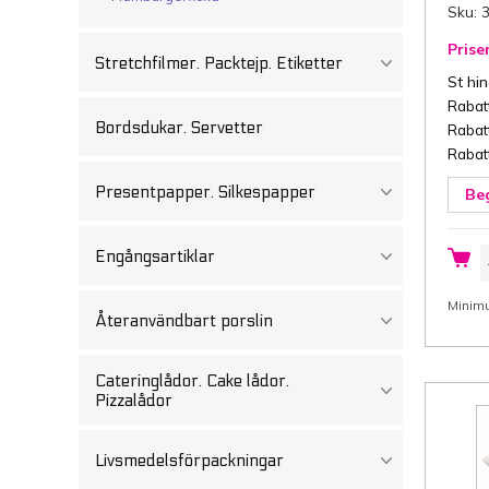
Sku: 
Priser
Stretchfilmer. Packtejp. Etiketter
St hi
Rabatt
Bordsdukar. Servetter
Rabatt
Rabatt
Presentpapper. Silkespapper
Beg
P
Engångsartiklar
b
1
c
Minimu
(
Återanvändbart porslin
s
x
H
g
Cateringlådor. Cake lådor.
i
Pizzalådor
0
k
b
p
Livsmedelsförpackningar
3
g