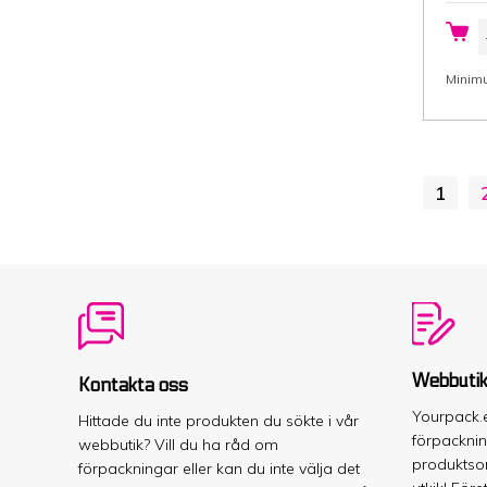
P
b
1
c
Minimu
(
s
x
H
g
i
2
1
k
vi
p
3
g
1
s
m
Webbuti
Kontakta oss
Yourpack.e
Hittade du inte produkten du sökte i vår
förpacknin
webbutik? Vill du ha råd om
produktsor
förpackningar eller kan du inte välja det