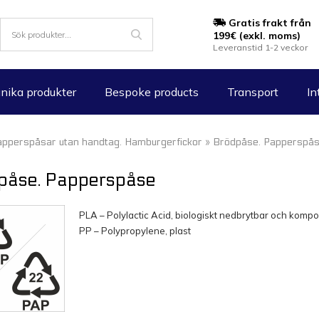
Gratis frakt från
199€ (exkl. moms)
Leveranstid 1-2 veckor
nika produkter
Bespoke products
Transport
In
apperspåsar utan handtag. Hamburgerfickor
» Brödpåse. Papperspå
påse. Papperspåse
PLA – Polylactic Acid, biologiskt nedbrytbar och kompo
PP – Polypropylene, plast