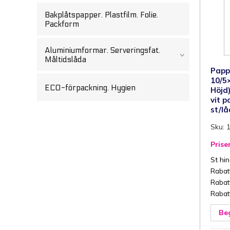
1
s
Bakplåtspapper. Plastfilm. Folie.
m
Packform
Aluminiumformar. Serveringsfat.
Måltidslåda
Papp
10/5
ECO-förpackning. Hygien
Höjd)
vit p
st/l
Sku: 
Priser
St hi
Rabatt
Rabatt
Rabatt
Beg