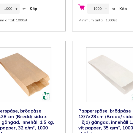
apperspåse,
Papperspåse,
-
+
-
+
Köp
Köp
st
st
rödpåse
brödpåse
0/5x24
11/6x24
st
st
m
cm
m antal: 1000st
Minimum antal: 1000st
Bredd/
(Bredd/
ida
sida
x
öjd)
Höjd)
ängad,
gängad,
nnehåll
innehåll
,75
1
g,
kg,
t
brun
apper,
papper,
5
32
/m²,
g/m²,
000
1000
t/låda
st/låda
ängd
mängd
erspåse, brödpåse
Papperspåse, brödpåse
×28 cm (Bredd/ sida x
13/7×28 cm (Bredd/ sida
 gängad, innehåll 1,5 kg,
Höjd) gängad, innehåll 1,
 papper, 32 g/m², 1000
vit papper, 35 g/m², 1000