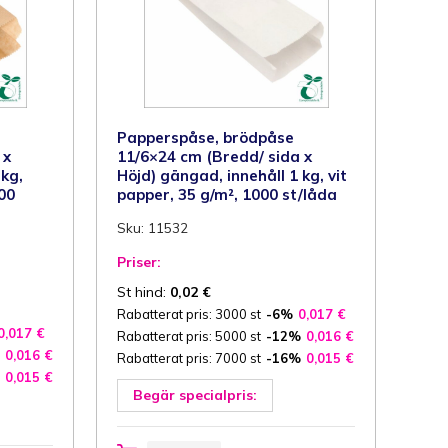
1000
st/låda
mängd
Papperspåse, brödpåse
 x
11/6×24 cm (Bredd/ sida x
 kg,
Höjd) gängad, innehåll 1 kg, vit
00
papper, 35 g/m², 1000 st/låda
Sku: 11532
Priser:
St hind:
0,02
€
Rabatterat pris: 3000 st
-6%
0,017
€
0,017
€
Rabatterat pris: 5000 st
-12%
0,016
€
0,016
€
Rabatterat pris: 7000 st
-16%
0,015
€
0,015
€
Begär specialpris:
Papperspåse,