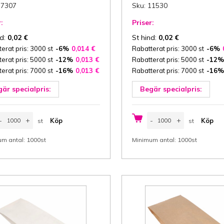
37307
Sku: 11530
:
Priser:
nd:
0,02
€
St hind:
0,02
€
erat pris: 3000 st
-6%
0,014
€
Rabatterat pris: 3000 st
-6%
erat pris: 5000 st
-12%
0,013
€
Rabatterat pris: 5000 st
-12%
erat pris: 7000 st
-16%
0,013
€
Rabatterat pris: 7000 st
-16%
är specialpris:
Begär specialpris:
apperspåse,
Papperspåse,
-
+
-
+
Köp
Köp
st
st
rödpåse
brödpåse
0/5x21
10/5x21
st
st
m
cm
m antal: 1000st
Minimum antal: 1000st
Bredd/
(Bredd/
ida
sida
x
öjd)
Höjd)
ängad,
gängad,
nnehåll
innehåll
,5
0,5
g,
kg,
run
vit
apper,
papper,
2
35
/m²,
g/m²,