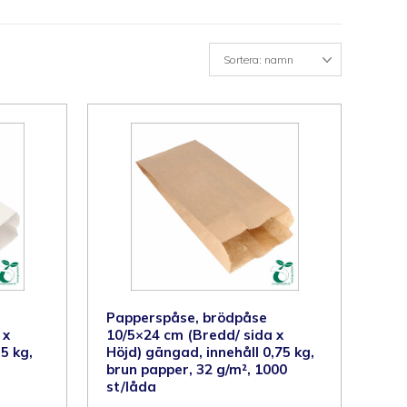
Papperspåse, brödpåse
 x
10/5×24 cm (Bredd/ sida x
5 kg,
Höjd) gängad, innehåll 0,75 kg,
brun papper, 32 g/m², 1000
st/låda