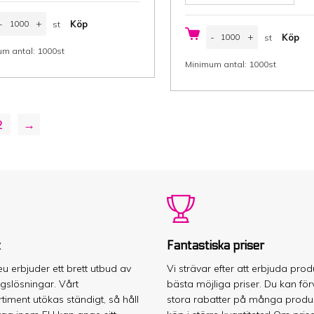
apperspåse,
-
+
Köp
st
rödpåse
Papperspåse,
3/7x35
-
+
Köp
st
brödpåse
st
m
15/7x35
m antal: 1000st
st
Bredd/
cm
Minimum antal: 1000st
ida
(Bredd/
sida
öjd)
x
ängad,
Höjd)
nnehåll
gängad,
innehåll
2
→
g,
2,5
t
kg,
apper,
brun
5
papper,
/m²,
32
000
g/m²,
t/låda
1000
ängd
st/låda
mängd
k
Fantastiska priser
u erbjuder ett brett utbud av
Vi strävar efter att erbjuda produk
gslösningar. Vårt
bästa möjliga priser. Du kan för
timent utökas ständigt, så håll
stora rabatter på många produk