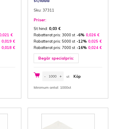
st/låda
Sku: 37311
Priser:
St hind:
0,03
€
0,021
€
Rabatterat pris: 3000 st
-6%
0,026
€
0,019
€
Rabatterat pris: 5000 st
-12%
0,025
€
0,018
€
Rabatterat pris: 7000 st
-16%
0,024
€
Begär specialpris:
Papperspåse,
-
+
Köp
st
brödpåse
13/7x35
st
cm
Minimum antal: 1000st
(Bredd/
sida
x
Höjd)
gängad,
innehåll
2
kg,
brun
papper,