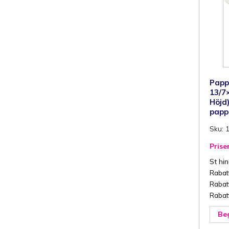
3
g
1
s
m
Papp
13/7
Höjd)
papp
Sku: 
Priser
St hi
Rabatt
Rabatt
Rabatt
Beg