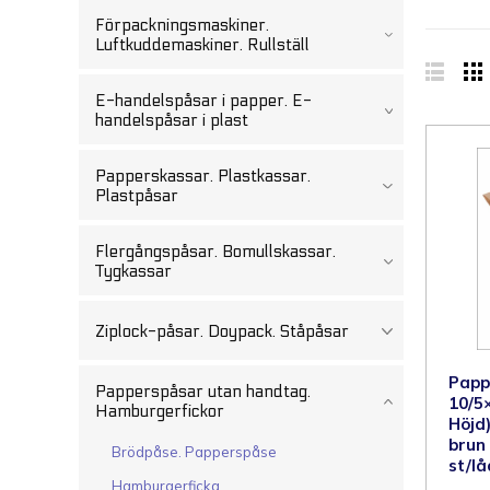
Förpackningsmaskiner.
Luftkuddemaskiner. Rullställ
E-handelspåsar i papper. E-
handelspåsar i plast
Papperskassar. Plastkassar.
Plastpåsar
Flergångspåsar. Bomullskassar.
Tygkassar
Ziplock-påsar. Doypack. Ståpåsar
Papp
Papperspåsar utan handtag.
10/5
Hamburgerfickor
Höjd)
brun
Brödpåse. Papperspåse
st/l
Hamburgerficka