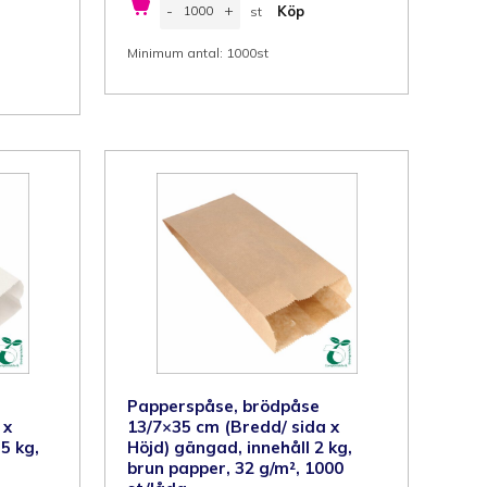
-
+
Köp
st
brödpåse
11/6x24
st
cm
Minimum antal: 1000st
(Bredd/
sida
x
Höjd)
gängad,
innehåll
1
kg,
vit
papper,
35
g/m²,
1000
st/låda
mängd
Papperspåse, brödpåse
 x
13/7×35 cm (Bredd/ sida x
5 kg,
Höjd) gängad, innehåll 2 kg,
brun papper, 32 g/m², 1000