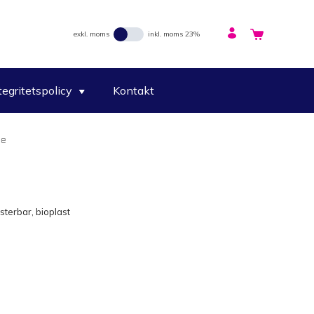
exkl. moms
inkl. moms 23%
tegritetspolicy
Kontakt
se
sterbar, bioplast