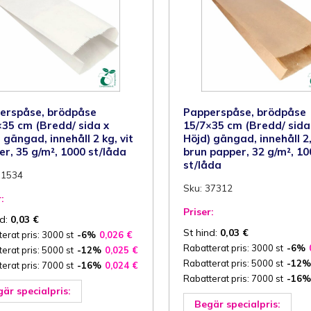
2
35
/m²,
g/m²,
000
1000
t/låda
st/låda
ängd
mängd
erspåse, brödpåse
Papperspåse, brödpåse
×35 cm (Bredd/ sida x
15/7×35 cm (Bredd/ sida
 gängad, innehåll 2 kg, vit
Höjd) gängad, innehåll 2,
er, 35 g/m², 1000 st/låda
brun papper, 32 g/m², 10
st/låda
11534
Sku: 37312
:
Priser:
nd:
0,03
€
St hind:
0,03
€
erat pris: 3000 st
-6%
0,026
€
Rabatterat pris: 3000 st
-6%
erat pris: 5000 st
-12%
0,025
€
Rabatterat pris: 5000 st
-12%
erat pris: 7000 st
-16%
0,024
€
Rabatterat pris: 7000 st
-16%
är specialpris:
Begär specialpris: