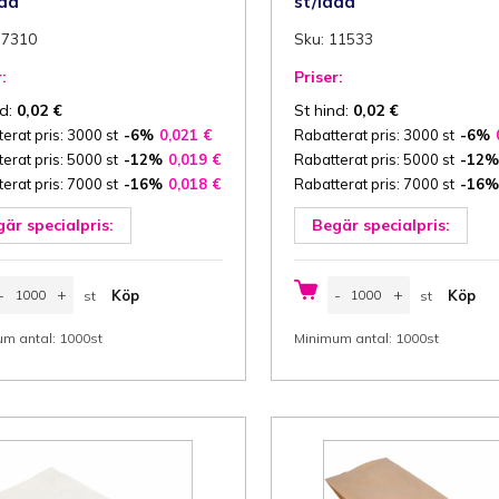
åda
st/låda
37310
Sku: 11533
:
Priser:
nd:
0,02
€
St hind:
0,02
€
erat pris: 3000 st
-6%
0,021
€
Rabatterat pris: 3000 st
-6%
erat pris: 5000 st
-12%
0,019
€
Rabatterat pris: 5000 st
-12%
erat pris: 7000 st
-16%
0,018
€
Rabatterat pris: 7000 st
-16%
är specialpris:
Begär specialpris:
apperspåse,
Papperspåse,
-
+
-
+
Köp
Köp
st
st
rödpåse
brödpåse
3/7x28
13/7x28
st
st
m
cm
m antal: 1000st
Minimum antal: 1000st
Bredd/
(Bredd/
ida
sida
x
öjd)
Höjd)
ängad,
gängad,
nnehåll
innehåll
,5
1,5
g,
kg,
run
vit
apper,
papper,