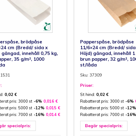
000
1000
t/låda
st/låda
ängd
mängd
erspåse, brödpåse
Papperspåse, brödpåse
×24 cm (Bredd/ sida x
11/6×24 cm (Bredd/ sida
 gängad, innehåll 0,75 kg,
Höjd) gängad, innehåll 1
apper, 35 g/m², 1000
brun papper, 32 g/m², 10
åda
st/låda
11531
Sku: 37309
:
Priser:
nd:
0,02
€
St hind:
0,02
€
erat pris: 3000 st
-6%
0,016
€
Rabatterat pris: 3000 st
-6%
erat pris: 5000 st
-12%
0,015
€
Rabatterat pris: 5000 st
-12%
erat pris: 7000 st
-16%
0,014
€
Rabatterat pris: 7000 st
-16%
är specialpris:
Begär specialpris: