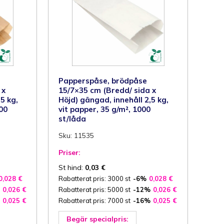
32
g/m²,
1000
st/låda
mängd
Papperspåse, brödpåse
 x
15/7×35 cm (Bredd/ sida x
5 kg,
Höjd) gängad, innehåll 2,5 kg,
00
vit papper, 35 g/m², 1000
st/låda
Sku: 11535
Priser:
St hind:
0,03
€
0,028
€
Rabatterat pris: 3000 st
-6%
0,028
€
0,026
€
Rabatterat pris: 5000 st
-12%
0,026
€
0,025
€
Rabatterat pris: 7000 st
-16%
0,025
€
Begär specialpris: