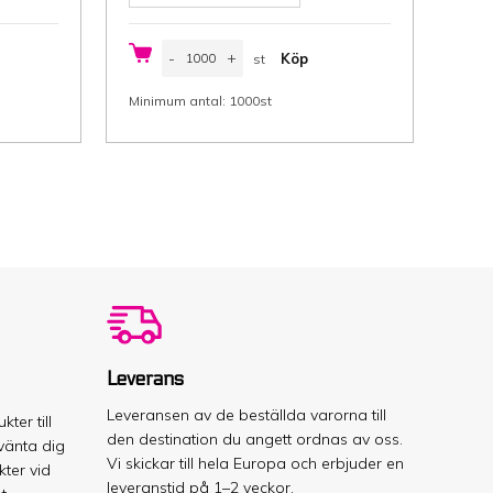
Papperspåse,
-
+
Köp
st
brödpåse
15/7x35
st
cm
Minimum antal: 1000st
(Bredd/
sida
x
Höjd)
gängad,
innehåll
2,5
kg,
vit
papper,
35
g/m²,
1000
st/låda
mängd
Leverans
Leveransen av de beställda varorna till
ter till
den destination du angett ordnas av oss.
vänta dig
Vi skickar till hela Europa och erbjuder en
ter vid
leveranstid på 1–2 veckor.