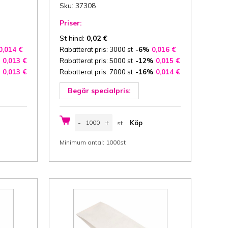
Sku: 37308
Priser:
St hind:
0,02
€
0,014
€
Rabatterat pris: 3000 st
-6%
0,016
€
0,013
€
Rabatterat pris: 5000 st
-12%
0,015
€
0,013
€
Rabatterat pris: 7000 st
-16%
0,014
€
Begär specialpris:
Papperspåse,
-
+
Köp
st
brödpåse
10/5x24
st
cm
Minimum antal: 1000st
(Bredd/
sida
x
Höjd)
gängad,
innehåll
0,75
kg,
brun
papper,
32
g/m²,