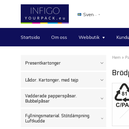
Svenska
Startsida
Om oss
Webbutik
Kundu
Hem
»
P
Presentkartonger
Bröd
Lådor. Kartonger, med tejp
Vadderade papperspåsar.
Bubbelpåsar
Fyllningsmaterial. Stötdämpning.
Luftkudde