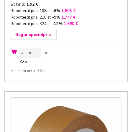
St hind:
1,92
€
Rabatterat pris: 108 st
-6%
1,805
€
Rabatterat pris: 216 st
-9%
1,747
€
Rabatterat pris: 324 st
-12%
1,690
€
Begär specialpris:
Packtejp
-
+
st
papper
48
st
Köp
mm
x
Minimum antal: 36st
50
m,
brun,
Hot-
melt
lim,
36
rll/låda
mängd