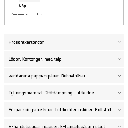
70
st
Köp
mm
x
Minimum antal: 10st
200
m,
brun
förstärkt
kraftpapper,
ena
sidan
Presentkartonger
belagd
med
vattenaktiverat
lim
mängd
Lådor. Kartonger, med tejp
Vadderade papperspåsar. Bubbelpåsar
Fyllningsmaterial. Stötdämpning. Luftkudde
Förpackningsmaskiner. Luftkuddemaskiner. Rullställ
E-handelspåsar i papper. E-handelspåsar i plast