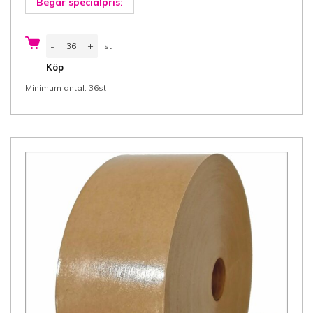
Begär specialpris:
Packtejp
-
+
st
papper
50
st
Köp
mm
x
Minimum antal: 36st
72
m,
brun,
Hot-
melt
lim,
36
rll/låda
mängd