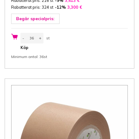
Rabatterat pris: 216 st
-9%
3,413
€
Rabatterat pris: 324 st
-12%
3,300
€
Begär specialpris:
Packtejp
-
+
st
papper
50
st
Köp
mm
x
Minimum antal: 36st
50
m,
brun,
Solvent
lim,
36
rll/låda
mängd