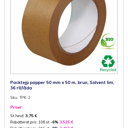
Packtejp papper 50 mm x 50 m, brun, Solvent lim,
36 rll/låda
Sku: TPK-2
Priser:
St hind:
3,75
€
Rabatterat pris: 108 st
-6%
3,525
€