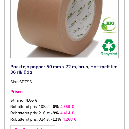
Packtejp papper 50 mm x 72 m, brun, Hot-melt lim,
36 rll/låda
Sku: SPTSS
Priser:
St hind:
4,85
€
Rabatterat pris: 108 st
-6%
4,559
€
Rabatterat pris: 216 st
-9%
4,414
€
Rabatterat pris: 324 st
-12%
4,268
€