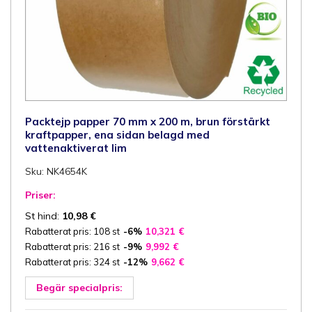
Packtejp papper 70 mm x 200 m, brun förstärkt
kraftpapper, ena sidan belagd med
vattenaktiverat lim
Sku: NK4654K
Priser:
St hind:
10,98
€
Rabatterat pris: 108 st
-6%
10,321
€
Rabatterat pris: 216 st
-9%
9,992
€
Rabatterat pris: 324 st
-12%
9,662
€
Begär specialpris: