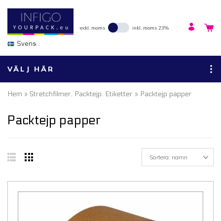
exkl. moms
inkl. moms 23%
Svenska
VÄLJ HÄR
Hem
»
Stretchfilmer. Packtejp. Etiketter
» Packtejp papper
Packtejp papper