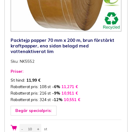
Packtejp papper 70 mm x 200 m, brun förstärkt
kraftpapper, ena sidan belagd med
vattenaktiverat lim
Sku: NK5552
Priser:
St hind:
11,99
€
Rabatterat pris: 108 st
-6%
11,271
€
Rabatterat pris: 216 st
-9%
10,911
€
Rabatterat pris: 324 st
-12%
10,551
€
Begär specialpris:
Packtejp
-
+
st
papper