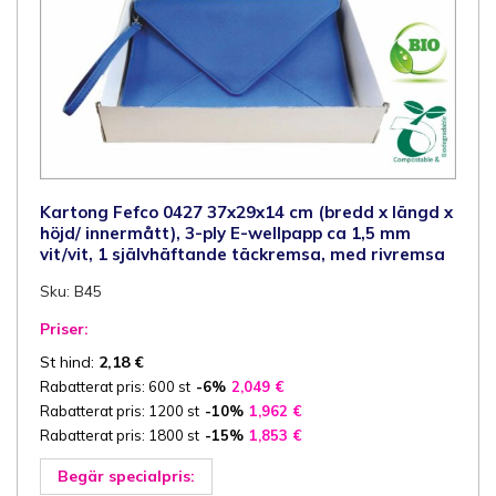
Kartong Fefco 0427 37x29x14 cm (bredd x längd x
höjd/ innermått), 3-ply E-wellpapp ca 1,5 mm
vit/vit, 1 självhäftande täckremsa, med rivremsa
Sku: B45
Priser:
St hind:
2,18
€
Rabatterat pris: 600 st
-6%
2,049
€
Rabatterat pris: 1200 st
-10%
1,962
€
Rabatterat pris: 1800 st
-15%
1,853
€
Begär specialpris: