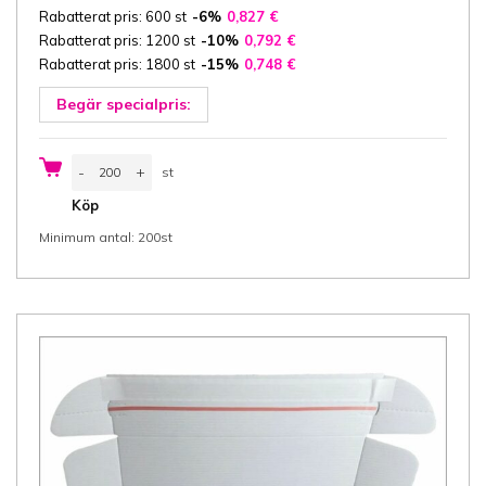
Rabatterat pris: 600 st
-6%
0,827
€
Rabatterat pris: 1200 st
-10%
0,792
€
Rabatterat pris: 1800 st
-15%
0,748
€
Begär specialpris:
Kartong
-
+
st
Fefco
0427
st
Köp
35x25x5
cm
Minimum antal: 200st
(bredd
x
längd
x
höjd/
innermått),
3-
ply
E-
wellpapp
ca
1,5
mm
brun/brun,
1
självhäftande
täckremsa,