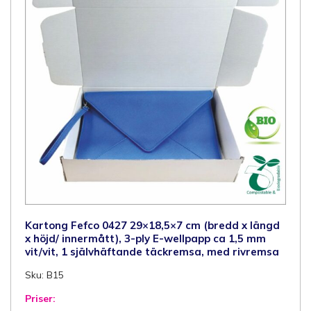
brun/brun,
1
självhäftande
täckremsa,
med
rivremsa
mängd
Kartong Fefco 0427 29×18,5×7 cm (bredd x längd
x höjd/ innermått), 3-ply E-wellpapp ca 1,5 mm
vit/vit, 1 självhäftande täckremsa, med rivremsa
Sku: B15
Priser: