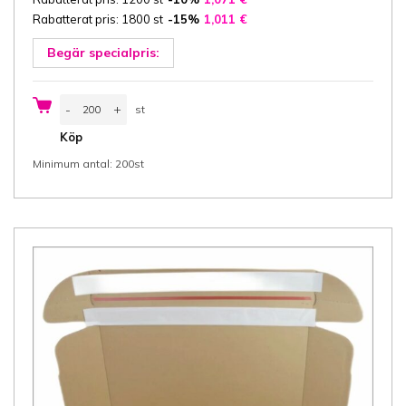
Rabatterat pris: 1800 st
-15%
1,011
€
Begär specialpris:
Kartong
-
+
st
Fefco
0427
st
Köp
35x25x5
cm
Minimum antal: 200st
(bredd
x
längd
x
höjd/
innermått),
3-
ply
E-
wellpapp
ca
1,5
mm
vit/vit,
1
självhäftande
täckremsa,
med
rivremsa
mängd