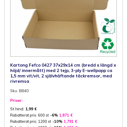
Kartong Fefco 0427 37x29x14 cm (bredd x längd x
höjd/ innermått) med 2 tejp, 3-ply E-wellpapp ca
1,5 mm vit/vit, 2 självhäftande täckremsor, med
rivremsa
Sku: BB40
Priser:
St hind:
1,99
€
Rabatterat pris: 600 st
-6%
1,871
€
Rabatterat pris: 1200 st
-10%
1,791
€