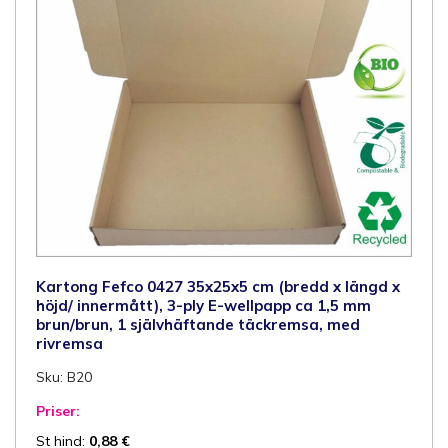
täckremsa,
med
rivremsa
mängd
Kartong Fefco 0427 35x25x5 cm (bredd x längd x
höjd/ innermått), 3-ply E-wellpapp ca 1,5 mm
brun/brun, 1 självhäftande täckremsa, med
rivremsa
Sku: B20
Priser:
St hind:
0,88
€