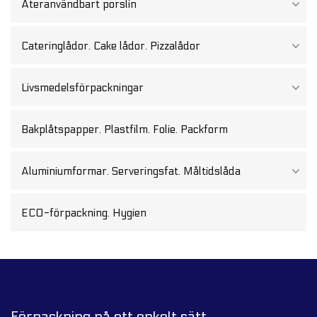
Återanvändbart porslin
Cateringlådor. Cake lådor. Pizzalådor
Livsmedelsförpackningar
Bakplåtspapper. Plastfilm. Folie. Packform
Aluminiumformar. Serveringsfat. Måltidslåda
ECO-förpackning. Hygien
Förpackning på ett enkelt sätt