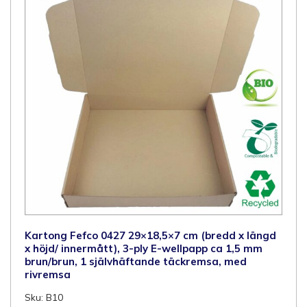
wellpapp
ca
1,5
mm
vit/vit,
2
självhäftande
täckremsor,
med
rivremsa
mängd
Kartong Fefco 0427 29×18,5×7 cm (bredd x längd
x höjd/ innermått), 3-ply E-wellpapp ca 1,5 mm
brun/brun, 1 självhäftande täckremsa, med
rivremsa
Sku: B10