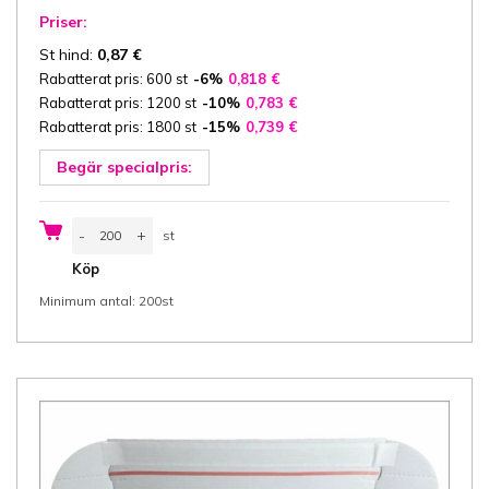
Priser:
St hind:
0,87
€
Rabatterat pris: 600 st
-6%
0,818
€
Rabatterat pris: 1200 st
-10%
0,783
€
Rabatterat pris: 1800 st
-15%
0,739
€
Begär specialpris:
Kartong
-
+
st
Fefco
0427
st
Köp
29x18,5x7
cm
Minimum antal: 200st
(bredd
x
längd
x
höjd/
innermått),
3-
ply
E-
wellpapp
ca
1,5
mm