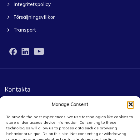
Integritetspolicy
Försäljningsvillkor
Transport
Kontakta
Yourpack.eu by Infigo Group co.
Manage Consent
Leopoldstrasse 244, 80807 München
To provide the best experiences, we use technologies like cookies to
store and/or access device information. Consenting to these
technologies will allow us to process data such as browsing
Złota 75A/7, 00819 Warszawa
behavior or unique IDs on this site. Not consenting or withdrawing
consent, may adversely affect certain features and functions.