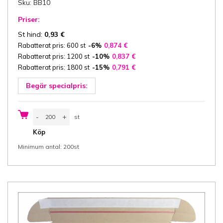
Sku: BB10
Priser:
St hind:
0,93
€
Rabatterat pris: 600 st
-6%
0,874
€
Rabatterat pris: 1200 st
-10%
0,837
€
Rabatterat pris: 1800 st
-15%
0,791
€
Begär specialpris:
Kartong
-
+
st
Fefco
0427
st
Köp
29x18,5x7
cm
Minimum antal: 200st
(bredd
x
längd
x
höjd/
innermått)
med
2
tejp,
3-
ply
E-