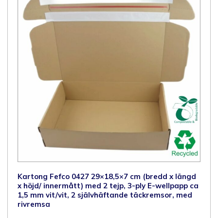
Kartong Fefco 0427 29×18,5×7 cm (bredd x längd
x höjd/ innermått) med 2 tejp, 3-ply E-wellpapp ca
1,5 mm vit/vit, 2 självhäftande täckremsor, med
rivremsa