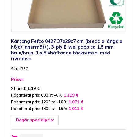
Kartong Fefco 0427 37x29x7 cm (bredd x längd x
höjd/ innermått), 3-ply E-wellpapp ca 1,5 mm
brun/brun, 1 självhäftande täckremsa, med
rivremsa
Sku: B30
Priser:
St hind:
1,19
€
Rabatterat pris: 600 st
-6%
1,119
€
Rabatterat pris: 1200 st
-10%
1,071
€
Rabatterat pris: 1800 st
-15%
1,011
€
Begär specialpris:
Kartong