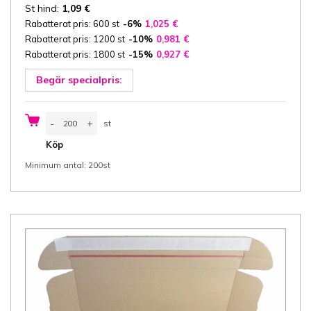
St hind:
1,09
€
Rabatterat pris: 600 st
-6%
1,025
€
Rabatterat pris: 1200 st
-10%
0,981
€
Rabatterat pris: 1800 st
-15%
0,927
€
Begär specialpris:
Kartong
-
+
st
Fefco
0427
st
Köp
29x18,5x7
cm
Minimum antal: 200st
(bredd
x
längd
x
höjd/
innermått),
3-
ply
E-
wellpapp
ca
1,5
mm
vit/vit,
1
självhäftande