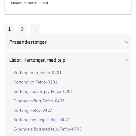
Minimum antal: 110st
(bredd
x
längd
x
höjd/
innermått),
1
2
→
3-
ply
B-
wellpapp
Presentkartonger
ca
3
mm
brun/brun,
Lådor. Kartonger, med tejp
1
självhäftande
täckremsa,
Kartong brun, Fefco-0201
med
rivremsa
Kartong vit, Fefco-0201
mängd
Kartong stark 5-ply, Fefco-0201
E-handelslåda, Fefco-0426
Kartong, Fefco-0427
Kartong med tejp, Fefco-0427
E-handelslåda med tejp, Fefco-0703