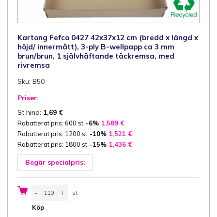
Kartong Fefco 0427 42x37x12 cm (bredd x längd x
höjd/ innermått), 3-ply B-wellpapp ca 3 mm
brun/brun, 1 självhäftande täckremsa, med
rivremsa
Sku: B50
Priser:
St hind:
1,69
€
Rabatterat pris: 600 st
-6%
1,589
€
Rabatterat pris: 1200 st
-10%
1,521
€
Rabatterat pris: 1800 st
-15%
1,436
€
Begär specialpris:
Kartong
-
+
st
Fefco
0427
st
Köp
42x37x12
cm