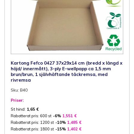
rivremsa
mängd
Kartong Fefco 0427 37x29x14 cm (bredd x längd x
höjd/ innermått), 3-ply E-wellpapp ca 1,5 mm
brun/brun, 1 självhäftande täckremsa, med
rivremsa
Sku: B40
Priser:
St hind:
1,65
€
Rabatterat pris: 600 st
-6%
1,551
€
Rabatterat pris: 1200 st
-10%
1,485
€
Rabatterat pris: 1800 st
-15%
1,402
€