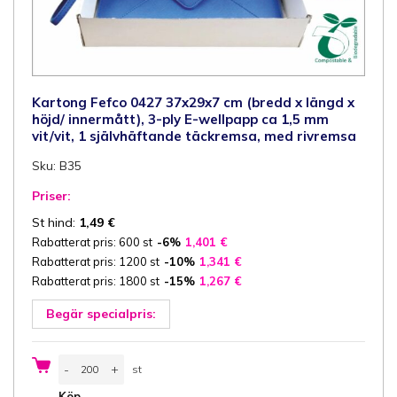
Kartong Fefco 0427 37x29x7 cm (bredd x längd x
höjd/ innermått), 3-ply E-wellpapp ca 1,5 mm
vit/vit, 1 självhäftande täckremsa, med rivremsa
Sku: B35
Priser:
St hind:
1,49
€
Rabatterat pris: 600 st
-6%
1,401
€
Rabatterat pris: 1200 st
-10%
1,341
€
Rabatterat pris: 1800 st
-15%
1,267
€
Begär specialpris:
Kartong
-
+
st
Fefco
0427
st
Köp
37x29x7