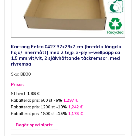
Kartong Fefco 0427 37x29x7 cm (bredd x längd x
höjd/ innermått) med 2 tejp, 3-ply E-wellpapp ca
1,5 mm vit/vit, 2 självhäftande täckremsor, med
rivremsa
Sku: BB30
Priser:
St hind:
1,38
€
Rabatterat pris: 600 st
-6%
1,297
€
Rabatterat pris: 1200 st
-10%
1,242
€
Rabatterat pris: 1800 st
-15%
1,173
€
Begär specialpris: