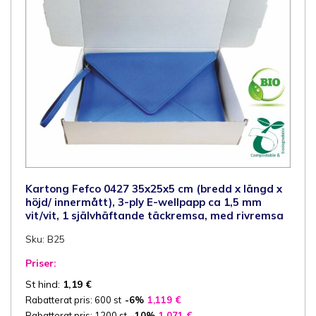
med
rivremsa
mängd
Kartong Fefco 0427 35x25x5 cm (bredd x längd x
höjd/ innermått), 3-ply E-wellpapp ca 1,5 mm
vit/vit, 1 självhäftande täckremsa, med rivremsa
Sku: B25
Priser:
St hind:
1,19
€
Rabatterat pris: 600 st
-6%
1,119
€
Rabatterat pris: 1200 st
-10%
1,071
€