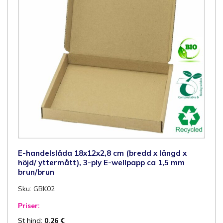
E-handelslåda 18x12x2,8 cm (bredd x längd x
höjd/ yttermått), 3-ply E-wellpapp ca 1,5 mm
brun/brun
Sku: GBK02
Priser:
St hind:
0,26
€