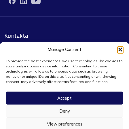
Kontakta
Yourpack.eu by Infigo Group co.
Manage Consent
Leopoldstrasse 244, 80807 München
To provide the best experiences, we use technologies like cookies to
store and/or access device information. Consenting to these
technologies will allow us to process data such as browsing
Złota 75A/7, 00819 Warszawa
behavior or unique IDs on this site. Not consenting or withdrawing
consent, may adversely affect certain features and functions.
+48 5391 04899 / +49 152 0733 8699
yourpack@infigogroup.com
Accept
Deny
View preferences