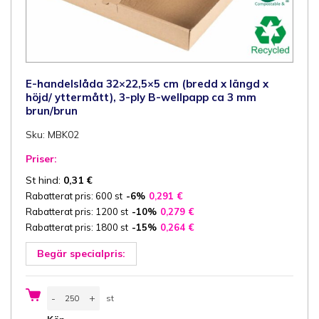
E-handelslåda 32×22,5×5 cm (bredd x längd x
höjd/ yttermått), 3-ply B-wellpapp ca 3 mm
brun/brun
Sku: MBK02
Priser:
St hind:
0,31
€
Rabatterat pris: 600 st
-6%
0,291
€
Rabatterat pris: 1200 st
-10%
0,279
€
Rabatterat pris: 1800 st
-15%
0,264
€
Begär specialpris:
E-
-
+
st
handelslåda
32x22,5x5
st