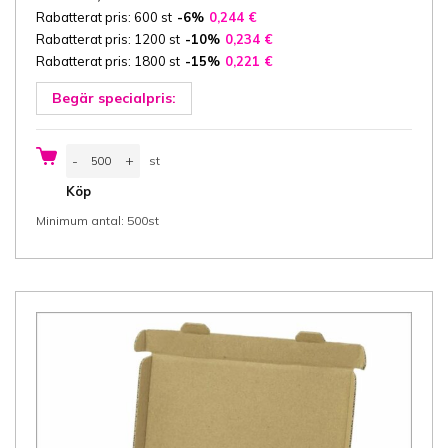
Rabatterat pris: 600 st
-6%
0,244
€
Rabatterat pris: 1200 st
-10%
0,234
€
Rabatterat pris: 1800 st
-15%
0,221
€
Begär specialpris:
E-
-
+
st
handelslåda
18x12x2,8
st
Köp
cm
(bredd
Minimum antal: 500st
x
längd
x
höjd/
yttermått),
3-
ply
E-
wellpapp
ca
1,5
mm
brun/brun
mängd