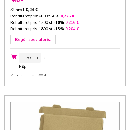
Priser:
St hind:
0,24
€
Rabatterat pris: 600 st
-6%
0,226
€
Rabatterat pris: 1200 st
-10%
0,216
€
Rabatterat pris: 1800 st
-15%
0,204
€
Begär specialpris:
E-
-
+
st
handelslåda
16,5x12,5x2
st
Köp
cm
(bredd
Minimum antal: 500st
x
längd
x
höjd/
yttermått),
3-
ply
E-
wellpapp
ca
1,5
mm
brun/brun
mängd