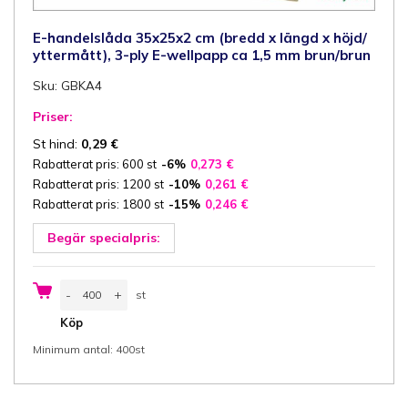
E-handelslåda 35x25x2 cm (bredd x längd x höjd/
yttermått), 3-ply E-wellpapp ca 1,5 mm brun/brun
Sku: GBKA4
Priser:
St hind:
0,29
€
Rabatterat pris: 600 st
-6%
0,273
€
Rabatterat pris: 1200 st
-10%
0,261
€
Rabatterat pris: 1800 st
-15%
0,246
€
Begär specialpris:
E-
-
+
st
handelslåda
35x25x2
st
Köp
cm
(bredd
Minimum antal: 400st
x
längd
x
höjd/
yttermått),