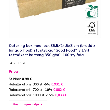
Catering box med lock 35,5×24,5×8 cm (bredd x
längd x höjd) ett stycke, ”Good Food”, vit/vit
fettsäkert kartong 350 g/m², 100 st/låda
Sku: 85920
Priser:
St hind:
0,98
€
Rabatterat pris: 300 st
-5%
0,931
€
Rabatterat pris: 700 st
-10%
0,882
€
Rabatterat pris: 1000 st
-15%
0,833
€
Begär specialpris: