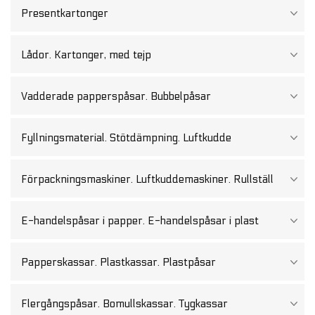
brun/brun
kartong
Presentkartonger
FSC®-
certifierad,
PET-
fönster,
Lådor. Kartonger, med tejp
50
st/låda
mängd
Vadderade papperspåsar. Bubbelpåsar
Fyllningsmaterial. Stötdämpning. Luftkudde
Förpackningsmaskiner. Luftkuddemaskiner. Rullställ
E-handelspåsar i papper. E-handelspåsar i plast
Papperskassar. Plastkassar. Plastpåsar
Flergångspåsar. Bomullskassar. Tygkassar