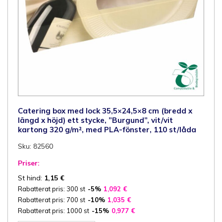
Catering box med lock 35,5×24,5×8 cm (bredd x
längd x höjd) ett stycke, ”Burgund”, vit/vit
kartong 320 g/m², med PLA-fönster, 110 st/låda
Sku: 82560
Priser:
St hind:
1,15
€
Rabatterat pris: 300 st
-5%
1,092
€
Rabatterat pris: 700 st
-10%
1,035
€
Rabatterat pris: 1000 st
-15%
0,977
€