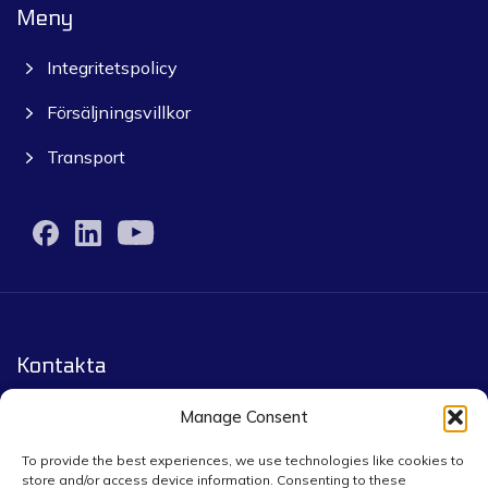
Meny
Integritetspolicy
Försäljningsvillkor
Transport
Kontakta
Yourpack.eu by Infigo Group co.
Manage Consent
Leopoldstrasse 244, 80807 München
To provide the best experiences, we use technologies like cookies to
store and/or access device information. Consenting to these