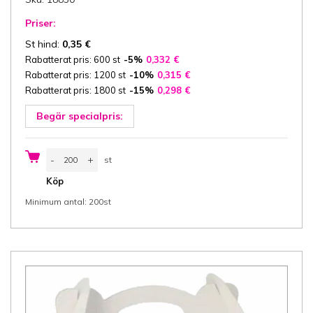
Priser:
St hind:
0,35
€
Rabatterat pris: 600 st
-5%
0,332
€
Rabatterat pris: 1200 st
-10%
0,315
€
Rabatterat pris: 1800 st
-15%
0,298
€
Begär specialpris:
Bagerilåda
-
+
st
med
handtag
st
Köp
20x13x9
cm
Minimum antal: 200st
(bredd
x
längd
x
höjd)
design
Rosé,
vit/vit
kartong
350
g/m²,
200