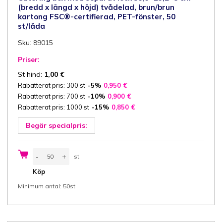
(bredd x längd x höjd) tvådelad, brun/brun
kartong FSC®-certifierad, PET-fönster, 50
st/låda
Sku: 89015
Priser:
St hind:
1,00
€
Rabatterat pris: 300 st
-5%
0,950
€
Rabatterat pris: 700 st
-10%
0,900
€
Rabatterat pris: 1000 st
-15%
0,850
€
Begär specialpris:
Catering
-
+
st
box
med
st
Köp
separat
lock
Minimum antal: 50st
35,9x25,2x8
cm
(bredd
x
längd
x