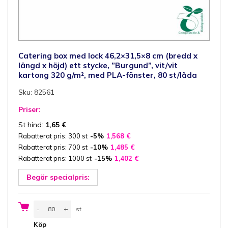
Catering box med lock 46,2×31,5×8 cm (bredd x
längd x höjd) ett stycke, ”Burgund”, vit/vit
kartong 320 g/m², med PLA-fönster, 80 st/låda
Sku: 82561
Priser:
St hind:
1,65
€
Rabatterat pris: 300 st
-5%
1,568
€
Rabatterat pris: 700 st
-10%
1,485
€
Rabatterat pris: 1000 st
-15%
1,402
€
Begär specialpris:
Catering
-
+
st
box
med
st
Köp
lock