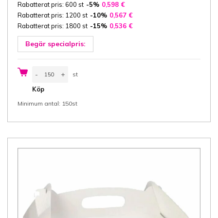
Rabatterat pris: 600 st
-5%
0,598
€
Rabatterat pris: 1200 st
-10%
0,567
€
Rabatterat pris: 1800 st
-15%
0,536
€
Begär specialpris:
Bagerilåda
-
+
st
med
handtag
st
Köp
23x16x9
cm
Minimum antal: 150st
(bredd
x
längd
x
höjd)
design
Rosé,
vit/vit
kartong
400
gsm,
150
st/pack
mängd