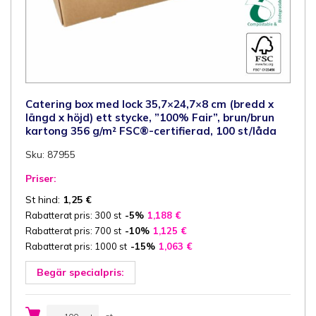
Catering box med lock 35,7×24,7×8 cm (bredd x
längd x höjd) ett stycke, ”100% Fair”, brun/brun
kartong 356 g/m² FSC®-certifierad, 100 st/låda
Sku: 87955
Priser:
St hind:
1,25
€
Rabatterat pris: 300 st
-5%
1,188
€
Rabatterat pris: 700 st
-10%
1,125
€
Rabatterat pris: 1000 st
-15%
1,063
€
Begär specialpris:
Catering