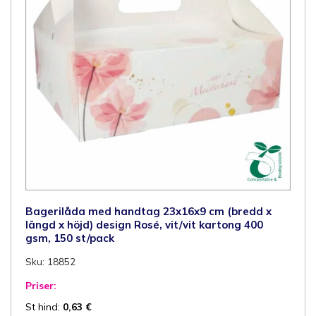
Bagerilåda med handtag 23x16x9 cm (bredd x
längd x höjd) design Rosé, vit/vit kartong 400
gsm, 150 st/pack
Sku: 18852
Priser:
St hind:
0,63
€