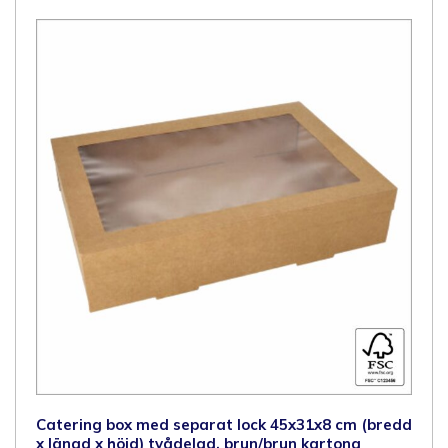
höjd)
tvådelad,
brun/brun
kartong
FSC®-
certifierad,
PET-
fönster,
50
st/låda
mängd
Catering box med separat lock 45x31x8 cm (bredd
x längd x höjd) tvådelad, brun/brun kartong