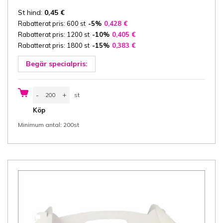
St hind:
0,45
€
Rabatterat pris: 600 st
-5%
0,428
€
Rabatterat pris: 1200 st
-10%
0,405
€
Rabatterat pris: 1800 st
-15%
0,383
€
Begär specialpris:
Bagerilåda
-
+
st
med
handtag
st
Köp
20x13x9
cm
Minimum antal: 200st
(bredd
x
längd
x
höjd)
design
Rosé,
vit/vit
kartong
350
gsm,
200
st/pack
mängd