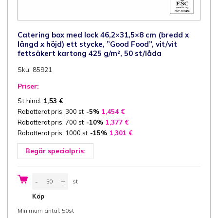
Catering box med lock 46,2×31,5×8 cm (bredd x
längd x höjd) ett stycke, ”Good Food”, vit/vit
fettsäkert kartong 425 g/m², 50 st/låda
Sku: 85921
Priser:
St hind:
1,53
€
Rabatterat pris: 300 st
-5%
1,454
€
Rabatterat pris: 700 st
-10%
1,377
€
Rabatterat pris: 1000 st
-15%
1,301
€
Begär specialpris:
Catering
-
+
st
box
med
st
Köp
lock
46,2x31,5x8
Minimum antal: 50st
cm
(bredd