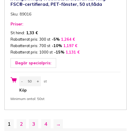
FSC®-certifierad, PET-fönster, 50 st/låda
Sku: 89016
Priser:
St hind:
1,33
€
Rabatterat pris: 300 st
-5%
1,264
€
Rabatterat pris: 700 st
-10%
1,197
€
Rabatterat pris: 1000 st
-15%
1,131
€
Begär specialpris:
Catering
-
+
st
box
med
st
Köp
separat
lock
Minimum antal: 50st
45x31x8
cm
(bredd
x
längd
x
1
2
3
4
→
höjd)
tvådelad,