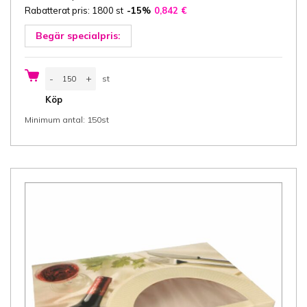
Rabatterat pris: 1800 st
-15%
0,842
€
Begär specialpris:
Bagerilåda
-
+
st
med
handtag
st
Köp
26x22x9
cm
Minimum antal: 150st
(bredd
x
längd
x
höjd)
design
Rosé,
vit/vit
kartong
450
gsm,
150
st/pack
mängd