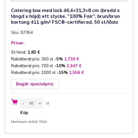
Catering box med lock 46,4×31,3×8 cm (bredd x
längd x höjd) ett stycke, ”100% Fair”, brun/brun
kartong 411 g/m² FSC®-certifierad, 50 st/låda
Sku: 87954
Priser:
St hind:
1,83
€
Rabatterat pris: 300 st
-5%
1,739
€
Rabatterat pris: 700 st
-10%
1,647
€
Rabatterat pris: 1000 st
-15%
1,556
€
Begär specialpris:
Catering
-
+
st
box
med
st
Köp
lock
46,4x31,3x8
Minimum antal: 50st
cm
(bredd
x
längd