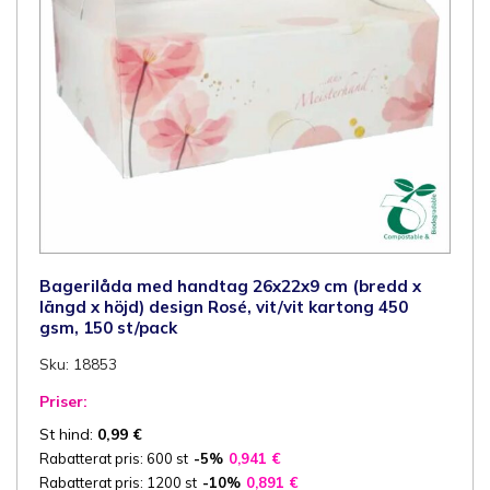
Bagerilåda med handtag 26x22x9 cm (bredd x
längd x höjd) design Rosé, vit/vit kartong 450
gsm, 150 st/pack
Sku: 18853
Priser:
St hind:
0,99
€
Rabatterat pris: 600 st
-5%
0,941
€
Rabatterat pris: 1200 st
-10%
0,891
€