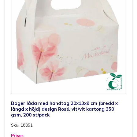
st/låda
mängd
Bagerilåda med handtag 20x13x9 cm (bredd x
längd x höjd) design Rosé, vit/vit kartong 350
gsm, 200 st/pack
Sku: 18851
Priser: